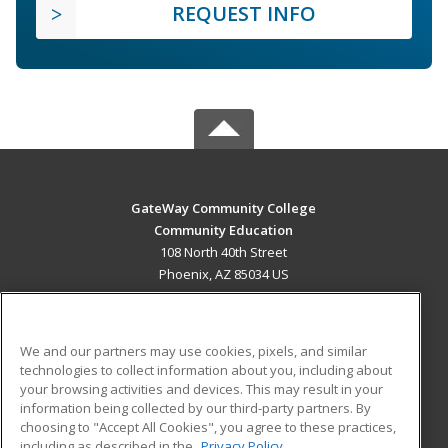
REQUEST INFO
GateWay Community College
Community Education
108 North 40th Street
Phoenix, AZ 85034 US
MAIN CONTENT
Career Training
We and our partners may use cookies, pixels, and similar
technologies to collect information about you, including about
ADDITIONAL RESOURCES
your browsing activities and devices. This may result in your
information being collected by our third-party partners. By
Military
Student Blog
choosing to "Accept All Cookies", you agree to these practices,
Financial Assistance
including as described in the
Privacy Policy