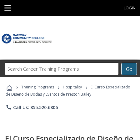
☰
LOGIN
Search
Go
Career
Training
›
›
›
Programs
Training Programs
Hospitality
El Curso Especializado
de Diseño de Bodas y Eventos de Preston Bailey
phone
Call Us: 855.520.6806
El Curso Especializado de Diseño de