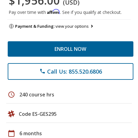
$1,956.00
(USD)
Affirm
Pay over time with
. See if you qualify at checkout.
Payment & Funding:
view your options
ENROLL NOW
Call Us: 855.520.6806
phone
schedule
240 course hrs
Code ES-GES295
calendar_today
6 months