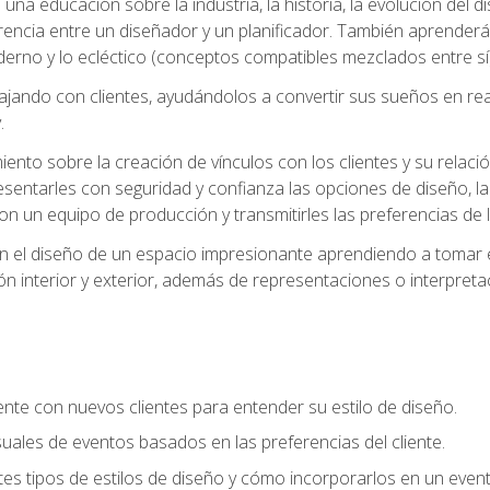
na educación sobre la industria, la historia, la evolución del dis
erencia entre un diseñador y un planificador. También aprender
oderno y lo ecléctico (conceptos compatibles mezclados entre sí)
ando con clientes, ayudándolos a convertir sus sueños en reali
.
nto sobre la creación de vínculos con los clientes y su relació
sentarles con seguridad y confianza las opciones de diseño, la
con un equipo de producción y transmitirles las preferencias de 
n el diseño de un espacio impresionante aprendiendo a tomar e
ón interior y exterior, además de representaciones o interpretac
te con nuevos clientes para entender su estilo de diseño.
uales de eventos basados en las preferencias del cliente.
es tipos de estilos de diseño y cómo incorporarlos en un even