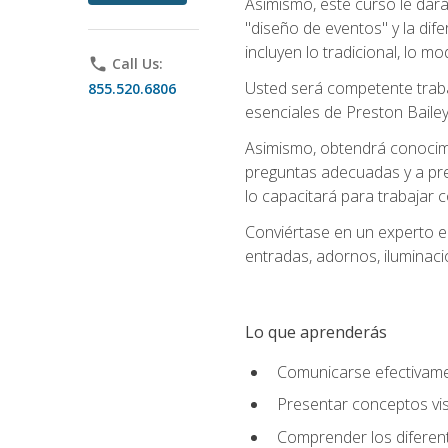
Asimismo, este curso le dará u
"diseño de eventos" y la dif
incluyen lo tradicional, lo m
phone
Call Us:
Usted será competente trabaj
855.520.6806
esenciales de Preston Bailey
Asimismo, obtendrá conocimie
preguntas adecuadas y a pre
lo capacitará para trabajar 
Conviértase en un experto e
entradas, adornos, iluminaci
Lo que aprenderás
Comunicarse efectivamen
Presentar conceptos vis
Comprender los diferent