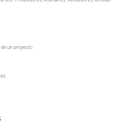
o de un proyecto
tes
s