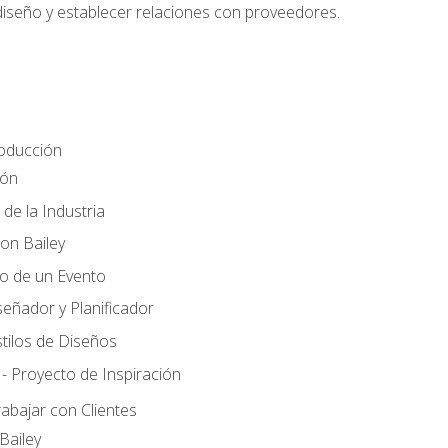
 diseño y establecer relaciones con proveedores.
roducción
ión
 de la Industria
ton Bailey
ño de un Evento
señador y Planificador
tilos de Diseños
- Proyecto de Inspiración
rabajar con Clientes
Bailey