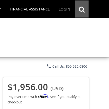
Y
FINANCIAL ASSISTANCE
LOGIN
phone
Call Us: 855.520.6806
$1,956.00
(USD)
Affirm
Pay over time with
. See if you qualify at
checkout.