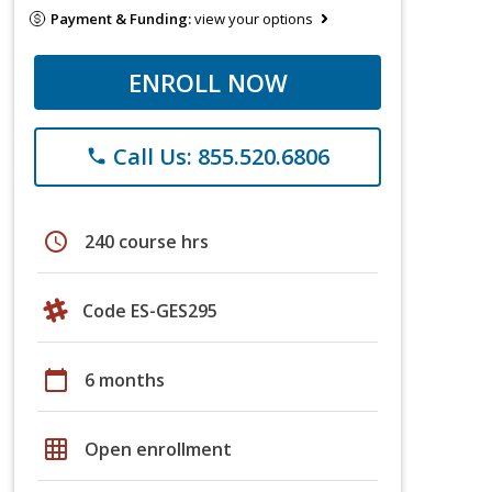
Payment & Funding:
view your options
ENROLL NOW
Call Us: 855.520.6806
phone
schedule
240 course hrs
Code ES-GES295
calendar_today
6 months
grid_on
Open enrollment