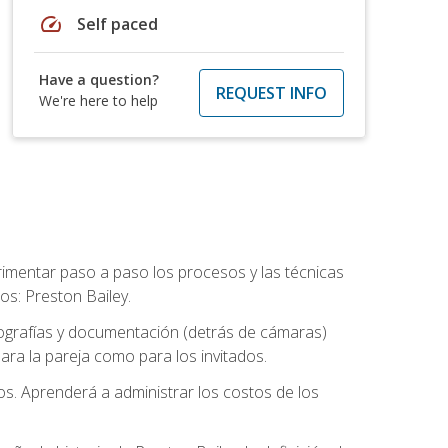
speed
Self paced
Have a question?
REQUEST INFO
We're here to help
rimentar paso a paso los procesos y las técnicas
os: Preston Bailey.
tografías y documentación (detrás de cámaras)
ra la pareja como para los invitados.
os. Aprenderá a administrar los costos de los