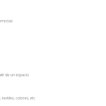
orrectas
lir de un espacio.
extiles, colores, etc