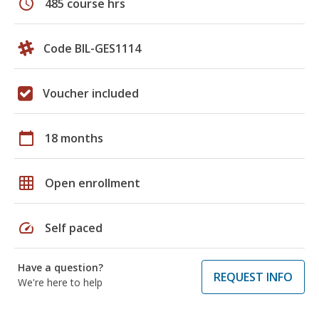
schedule
485 course hrs
Code BIL-GES1114
Voucher included
calendar_today
18 months
grid_on
Open enrollment
speed
Self paced
Have a question?
REQUEST INFO
We're here to help