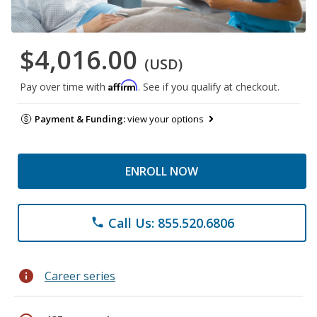
$4,016.00
(USD)
Affirm
Pay over time with
. See if you qualify at checkout.
Payment & Funding:
view your options
ENROLL NOW
Call Us: 855.520.6806
phone
info
Career series