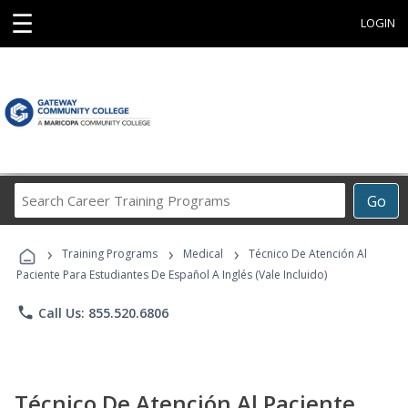
☰
LOGIN
Search
Go
Career
Training
›
›
›
Programs
Training Programs
Medical
Técnico De Atención Al
Paciente Para Estudiantes De Español A Inglés (Vale Incluido)
phone
Call Us: 855.520.6806
Técnico De Atención Al Paciente