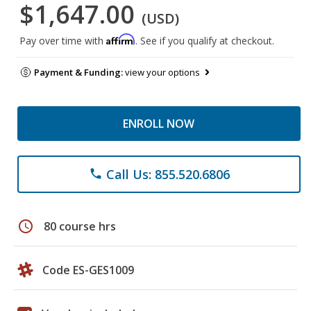
$1,647.00
(USD)
Affirm
Pay over time with
. See if you qualify at checkout.
Payment & Funding:
view your options
ENROLL NOW
Call Us: 855.520.6806
phone
schedule
80 course hrs
Code ES-GES1009