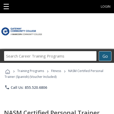
☰
LOGIN
Search
Go
Career
Training
›
›
›
Programs
Training Programs
Fitness
NASM Certified Personal
Trainer (Spanish) (Voucher Included)
phone
Call Us: 855.520.6806
NASM Certified Personal Trainer