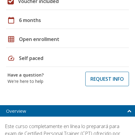
Voucher included
calendar_today
6 months
grid_on
Open enrollment
speed
Self paced
Have a question?
REQUEST INFO
We're here to help
Overview
Este curso completamente en línea lo preparará para
exam de Certified Personal Trainer (CPT) ofrecido por