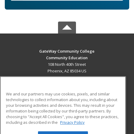
GateWay Community College
Community Education
108 North 40th Street
Phoenix, AZ 85034 US
MAIN CONTENT
Career Training
We and our partners may use cookies, pixels, and similar
technologies to collect information about you, including about
ADDITIONAL RESOURCES
your browsing activities and devices. This may result in your
information being collected by our third-party partners. By
Military
Student Blog
choosing to "Accept All Cookies", you agree to these practices,
Financial Assistance
including as described in the
Privacy Policy
Help