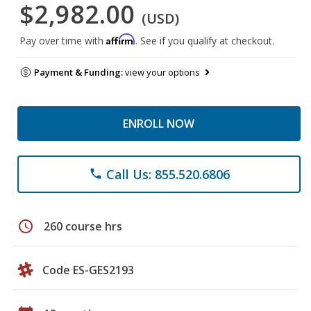
$2,982.00
(USD)
Affirm
Pay over time with
. See if you qualify at checkout.
Payment & Funding:
view your options
ENROLL NOW
Call Us: 855.520.6806
phone
schedule
260 course hrs
Code ES-GES2193