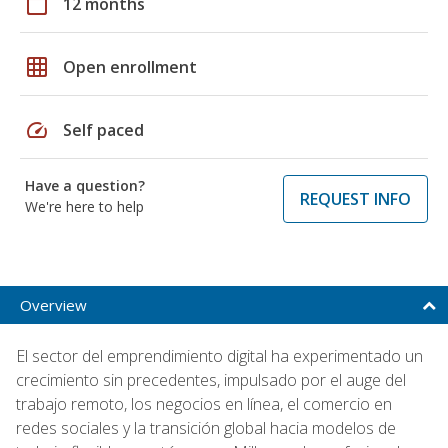
calendar_today
12 months
grid_on
Open enrollment
speed
Self paced
Have a question?
REQUEST INFO
We're here to help
Overview
El sector del emprendimiento digital ha experimentado un
crecimiento sin precedentes, impulsado por el auge del
trabajo remoto, los negocios en línea, el comercio en
redes sociales y la transición global hacia modelos de