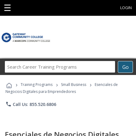
☰
LOGIN
Search
Go
Career
Training
›
›
›
Programs
Training Programs
Small Business
Esenciales de
Negocios Digitales para Emprendedores
phone
Call Us: 855.520.6806
Esenciales de Negocios Digitales