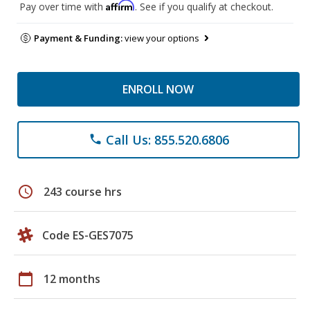
Affirm
Pay over time with
. See if you qualify at checkout.
Payment & Funding:
view your options
ENROLL NOW
Call Us: 855.520.6806
phone
schedule
243 course hrs
Code ES-GES7075
calendar_today
12 months