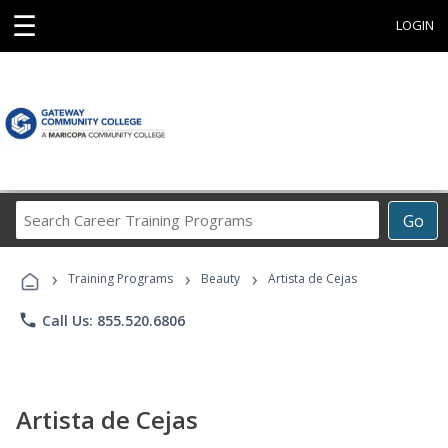
☰
LOGIN
Search
Go
Career
Training
›
›
›
Programs
Training Programs
Beauty
Artista de Cejas
phone
Call Us: 855.520.6806
Artista de Cejas